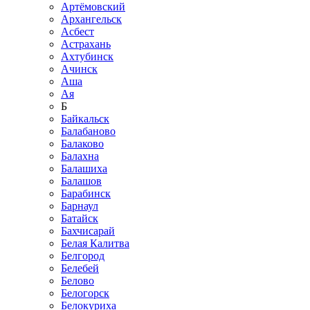
Артёмовский
Архангельск
Асбест
Астрахань
Ахтубинск
Ачинск
Аша
Ая
Б
Байкальск
Балабаново
Балаково
Балахна
Балашиха
Балашов
Барабинск
Барнаул
Батайск
Бахчисарай
Белая Калитва
Белгород
Белебей
Белово
Белогорск
Белокуриха