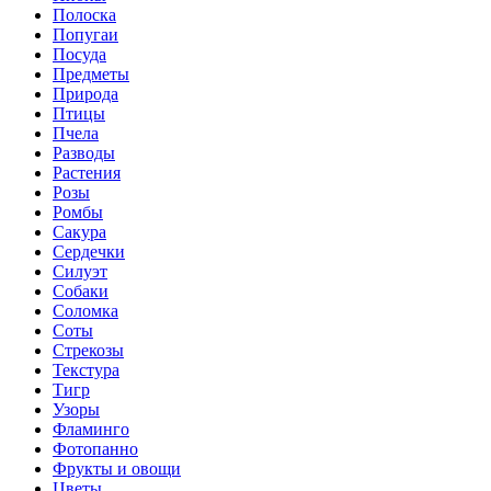
Полоска
Попугаи
Посуда
Предметы
Природа
Птицы
Пчела
Разводы
Растения
Розы
Ромбы
Сакура
Сердечки
Силуэт
Собаки
Соломка
Соты
Стрекозы
Текстура
Тигр
Узоры
Фламинго
Фотопанно
Фрукты и овощи
Цветы