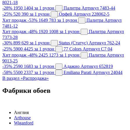
8021-18
-28%
1950
1404
за 1 рулон
Палитра
Артикул 7483-44
-25%
520
390
за 1 рулон
Орфей
Артикул 228062-5
Хит продаж
-53%
1649
783
за 1 рулон
Палитра
Артикул
7481-12
Хит продаж
-48%
1920
1008
за 1 рулон
Палитра
Артикул
7373-28
-30%
899
629
за 1 рулон
Status (Статус)
Артикул 762-24
-25%
5900
4425
за 1 рулон
77 Colors
Артикул C7 04
Хит продаж
-48%
2425
1273
за 1 рулон
Палитра
Артикул
9013-25
-35%
2590
1683
за 1 рулон
Адажио
Артикул 652819
-58%
5500
2337
за 1 рулон
Emiliana Parati
Артикул 24044
В раздел «Распродажа»
Фабрики обоев
Англия
Arthouse
Wiganford