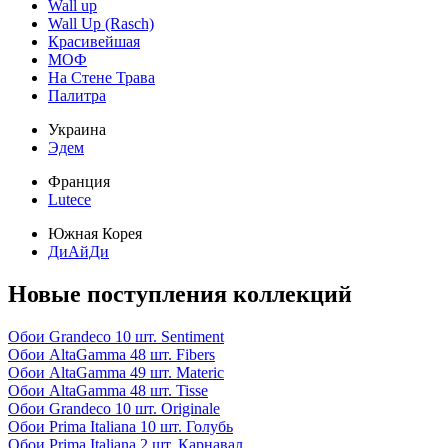
Wall up
Wall Up (Rasch)
Красивейшая
МОФ
На Стене Трава
Палитра
Украина
Эдем
Франция
Lutece
Южная Корея
ДиАйДи
Новые поступления коллекций
Обои
Grandeco
10 шт.
Sentiment
Обои
AltaGamma
48 шт.
Fibers
Обои
AltaGamma
49 шт.
Materic
Обои
AltaGamma
48 шт.
Tisse
Обои
Grandeco
10 шт.
Originale
Обои
Prima Italiana
10 шт.
Голубь
Обои
Prima Italiana
2 шт.
Карнавал