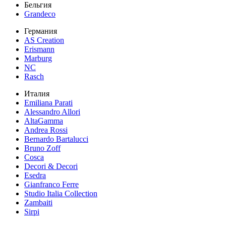
Бельгия
Grandeco
Германия
AS Creation
Erismann
Marburg
NC
Rasch
Италия
Emiliana Parati
Alessandro Allori
AltaGamma
Andrea Rossi
Bernardo Bartalucci
Bruno Zoff
Cosca
Decori & Decori
Esedra
Gianfranco Ferre
Studio Italia Collection
Zambaiti
Sirpi