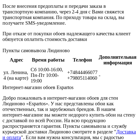
После внесения предоплаты и передачи заказа в
транспортную компанию, через 2-4 дня с Вами свяжется
транспортная компания. По приходу товара на склад, вы
получаете SMS-уведомление.
При отказе от покупки обоев надлежащего качества клиент
обязуется оплатить стоимость доставки
Пункты самовывоза Людиново
Дополнительная
Адрес
Время работы
Телефон
информация
Сб 10:00-16:00,
ул. Ленина,
+74844466077
Пн-Пт 10:00-
-
4
(на карте)
+79805114060
19:00
Интернет-магазин обоев Espartos
Добро пожаловать в интернет-магазин обоев для стен
Людиново «Espartos». У нас представлены обои как
отечественных, так и зарубежных брендов. В нашем
интернет-магазине вы можете недорого купить обои на стену
с доставкой по всей России. На всю продукцию
распространяется гарантия. Пункты самовывоза и службу
курьерской доставки Людиново смотрите в разделе "
Доставка
и оплата
". Если вам нужна консультация, мы с радостью