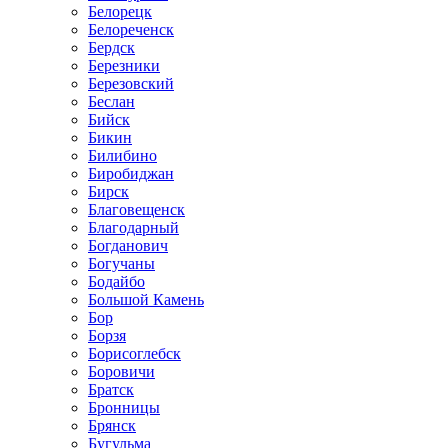
Белорецк
Белореченск
Бердск
Березники
Березовский
Беслан
Бийск
Бикин
Билибино
Биробиджан
Бирск
Благовещенск
Благодарный
Богданович
Богучаны
Бодайбо
Большой Камень
Бор
Борзя
Борисоглебск
Боровичи
Братск
Бронницы
Брянск
Бугульма