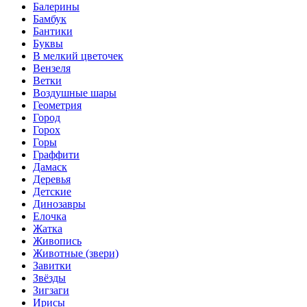
Балерины
Бамбук
Бантики
Буквы
В мелкий цветочек
Вензеля
Ветки
Воздушные шары
Геометрия
Город
Горох
Горы
Граффити
Дамаск
Деревья
Детские
Динозавры
Елочка
Жатка
Живопись
Животные (звери)
Завитки
Звёзды
Зигзаги
Ирисы