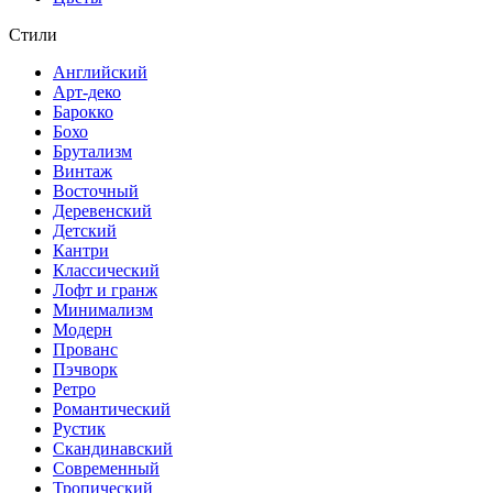
Стили
Английский
Арт-деко
Барокко
Бохо
Брутализм
Винтаж
Восточный
Деревенский
Детский
Кантри
Классический
Лофт и гранж
Минимализм
Модерн
Прованс
Пэчворк
Ретро
Романтический
Рустик
Скандинавский
Современный
Тропический