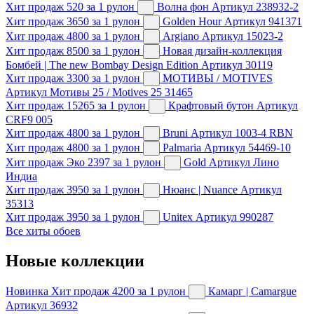
Хит продаж
520
за 1 рулон
Волна фон
Артикул 238932-2
Хит продаж
3650
за 1 рулон
Golden Hour
Артикул 941371
Хит продаж
4800
за 1 рулон
Argiano
Артикул 15023-2
Хит продаж
8500
за 1 рулон
Новая дизайн-коллекция
Бомбей | The new Bombay Design Edition
Артикул 30119
Хит продаж
3300
за 1 рулон
МОТИВЫ / MOTIVES
Артикул Мотивы 25 / Motives 25 31465
Хит продаж
15265
за 1 рулон
Крафтовый бутон
Артикул
CRF9 005
Хит продаж
4800
за 1 рулон
Bruni
Артикул 1003-4 RBN
Хит продаж
4800
за 1 рулон
Palmaria
Артикул 54469-10
Хит продаж
Эко
2397
за 1 рулон
Gold
Артикул Лино
Индиа
Хит продаж
3950
за 1 рулон
Нюанс | Nuance
Артикул
35313
Хит продаж
3950
за 1 рулон
Unitex
Артикул 990287
Все хиты обоев
Новые коллекции
Новинка
Хит продаж
4200
за 1 рулон
Камарг | Camargue
Артикул 36932