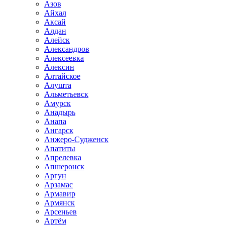
Азов
Айхал
Аксай
Алдан
Алейск
Александров
Алексеевка
Алексин
Алтайское
Алушта
Альметьевск
Амурск
Анадырь
Анапа
Ангарск
Анжеро-Судженск
Апатиты
Апрелевка
Апшеронск
Аргун
Арзамас
Армавир
Армянск
Арсеньев
Артём