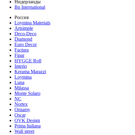
Нидерланды
Bn International
Россия
Loymina Materials
Artsimple
Deco-Deco
Diamond
Euro Decor
Factura
Fipar
HYGGE Roll
Interio
Kerama Marazzi
Loymina
Luna
Milassa
Monte Solaro
NC
Nortex
Ornamy
Oscar
OVK Design
Prima Italiana
Wall street