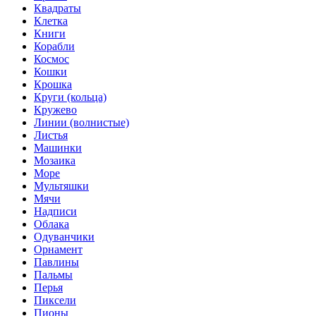
Квадраты
Клетка
Книги
Корабли
Космос
Кошки
Крошка
Круги (кольца)
Кружево
Линии (волнистые)
Листья
Машинки
Мозаика
Море
Мультяшки
Мячи
Надписи
Облака
Одуванчики
Орнамент
Павлины
Пальмы
Перья
Пиксели
Пионы